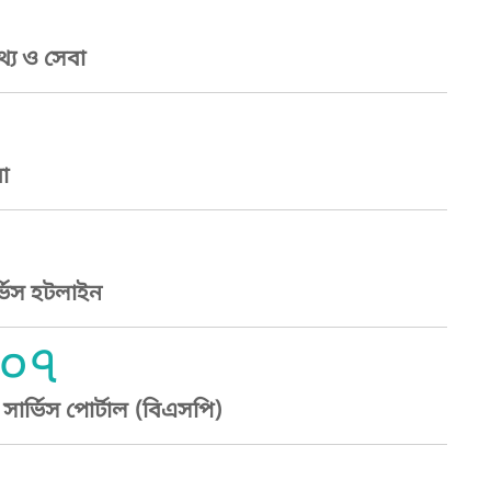
্য ও সেবা
া
্ভিস হটলাইন
০৭
ার্ভিস পোর্টাল (বিএসপি)