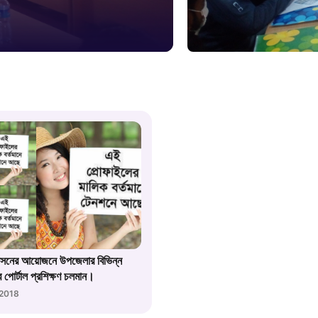
স্মার্ট ভূমি
১০৯
শিশু সহায
১৬১
বাংলাদেশ ক
০১৯
মাদকদ্রব্য 
াসনের আয়োজনে উপজেলার বিভিন্ন
১৬১
পোর্টাল প্রশিক্ষণ চলমান।
2018
জরুরী অভ্