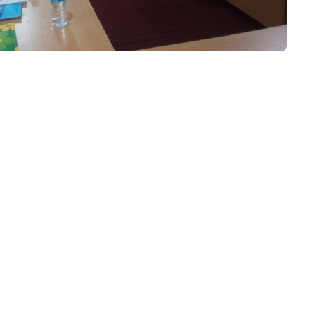
 সেবা
৮
়তা লাইন
০৯
র্মচারী কল্যাণ বোর্ড হটলাইন
০৮৮৮৮৮৮৮
নিয়ন্ত্রণ হটলাইন
১৩
যন্তরীণ নৌ-পরিবহন হটলাইন