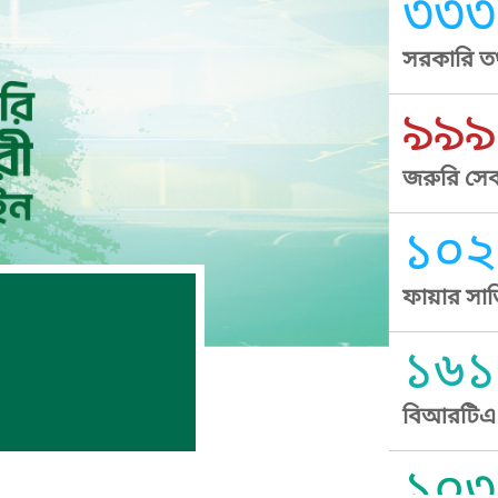
৩৩৩
সরকারি তথ
৯৯৯
জরুরি সেব
১০২
ফায়ার সার
১৬১
বিআরটিএ স
১০৩