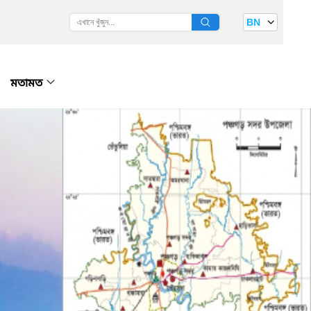
BN
মতামত