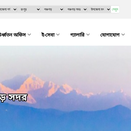
দেখুন
র্ধ্বতন অফিস
ই-সেবা
গ্যালারি
যোগাযোগ
গড় সদর