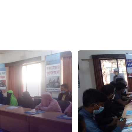
সুপ্রীম কোর
১০৯
নারী ও শিশ
১০৬
দুদক
১০২
দুর্যোগের 
১৬১